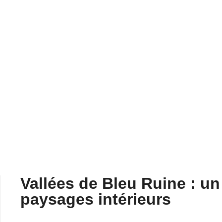
LUNDI 2 MARS 2026
Avec Vallées, Bleu Ruine propose une expérien
traversée émotionnelle.
ÉCOUTER SUR SOUNDCLOUD
Vallées de Bleu Ruine : u
paysages intérieurs