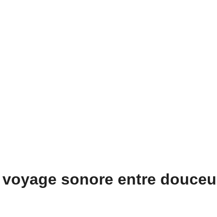
ce musicale qui dépasse la simple écoute pour
n voyage sonore entre douceur