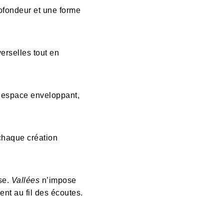
ofondeur et une forme
erselles tout en
n espace enveloppant,
 chaque création
se.
Vallées
n’impose
lent au fil des écoutes.