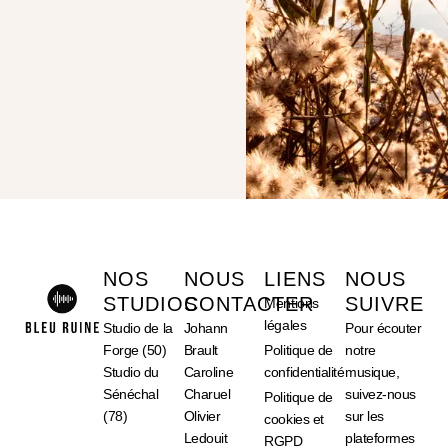
NOS
NOUS
LIENS
NOUS
STUDIOS
CONTACTER
SUIVRE
Mentions
légales
Studio de la
Johann
Pour écouter
Forge (50)
Brault
Politique de
notre
Studio du
Caroline
confidentialité
musique,
Sénéchal
Charuel
suivez-nous
Politique de
(78)
Olivier
sur les
cookies et
Ledouit
plateformes
RGPD