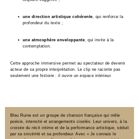
une direction artistique cohérente
, qui renforce la
profondeur du texte ;
une atmosphère enveloppante
, qui invite à la
contemplation.
Cette approche immersive permet au spectateur de devenir
acteur de sa propre interprétation. Le clip ne raconte pas
seulement une histoire : il ouvre un espace intérieur.
Bleu Ruine est un groupe de chanson française qui mêle
poésie, intensité et arrangements ciselés. Leur univers, à la
croisée du récit intime et de la performance artistique, séduit
par sa sincérité et sa profondeur. Avec « Je connais le