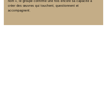
nom », le groupe confirme une fois encore sa capacité à
créer des œuvres qui touchent, questionnent et
accompagnent.
Le clip est désormais disponible sur la chaîne YouTube
de Bleu Ruine. Une invitation à s’arrêter, à écouter, à
ressentir — et peut-être à reconnaître quelque chose de
soi dans ces images.