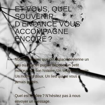
ET VOUS, QUEL
SOUVENIR
D’ENFANCE VOUS
ACCOMPAGNE
ENCORE ?
Nous aimerions que cet espace devienne un
lieu où chacun puisse déposer un petit
morceau de son histoire. Un souvenir simple.
Un moment doux. Un lieu qui ne vous a
jamais quittés.
Quel est le vôtre ? N’hésitez pas à nous
envoyer un message.