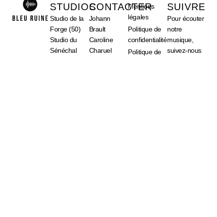
STUDIOS
CONTACTER
SUIVRE
Mentions
légales
Studio de la
Johann
Pour écouter
Forge (50)
Brault
Politique de
notre
Studio du
Caroline
confidentialité
musique,
Sénéchal
Charuel
suivez-nous
Politique de
(78)
Olivier
sur les
cookies et
Ledouit
plateformes
RGPD
de
Plan de site
streaming.
Ecrivez-
nous
Sound
Cloud
Apple
Music
Spotify
Deezer
Amazon
Music