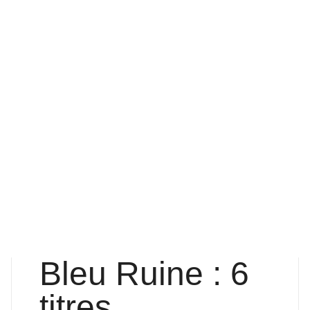
LUNDI 4 MAI 2026
Notre univers puise dans des influences multiples, mais
notre son reste profondément ancré dans la folk, le rock
et le punk, porté par une énergie brute et sincère.
ÉCOUTER SUR
SOUNDCLOUD
Bleu Ruine : 6
titres