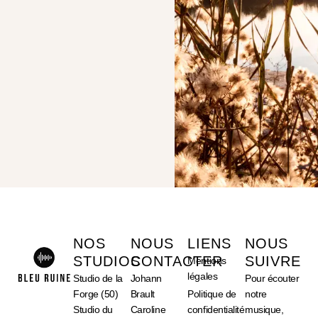
NOS
NOUS
LIENS
NOUS
STUDIOS
CONTACTER
SUIVRE
Mentions
légales
Studio de la
Johann
Pour écouter
Forge (50)
Brault
Politique de
notre
Studio du
Caroline
confidentialité
musique,