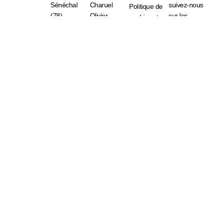
Sénéchal
Charuel
suivez-nous
Politique de
(78)
Olivier
sur les
cookies et
Ledouit
plateformes
RGPD
de
Plan de site
streaming.
Ecrivez-
nous
Sound
Cloud
Apple
Music
Spotify
Deezer
Amazon
Music
Tout droit réservé 2026 © Bleu Ruine